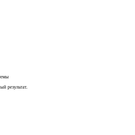
темы
й результат.