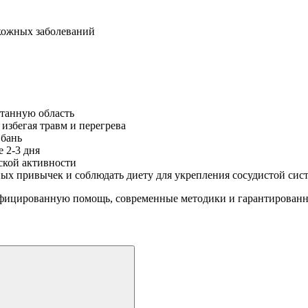
кожных заболеваний
отанную область
избегая травм и перегрева
 бань
 2-3 дня
ской активности
ных привычек и соблюдать диету для укрепления сосудистой сис
фицированную помощь, современные методики и гарантированны