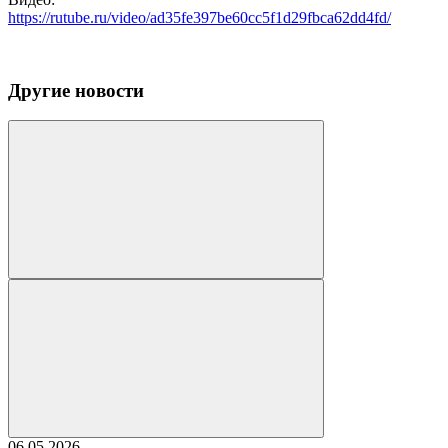
https://rutube.ru/video/ad35fe397be60cc5f1d29fbca62dd4fd/
Другие новости
06.05.2026